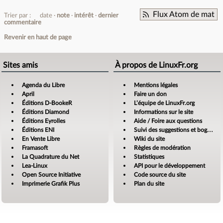
Flux Atom de mat
Trier par :
date
note
intérêt
dernier
commentaire
Revenir en haut de page
Sites amis
À propos de LinuxFr.org
Agenda du Libre
Mentions légales
April
Faire un don
Éditions D-BookeR
L’équipe de LinuxFr.org
Éditions Diamond
Informations sur le site
Éditions Eyrolles
Aide / Foire aux questions
Éditions ENI
Suivi des suggestions et bogues
En Vente Libre
Wiki du site
Framasoft
Règles de modération
La Quadrature du Net
Statistiques
Lea-Linux
API pour le développement
Open Source Initiative
Code source du site
Imprimerie Grafik Plus
Plan du site