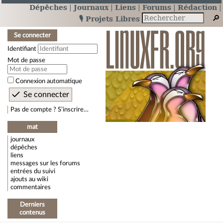
Dépêches
Journaux
Liens
Forums
Rédaction
🎙️ Projets Libres
Se connecter
Identifiant
Mot de passe
Connexion automatique
Pas de compte ? S’inscrire…
mat
journaux
dépêches
liens
messages sur les forums
entrées du suivi
ajouts au wiki
commentaires
Derniers
contenus