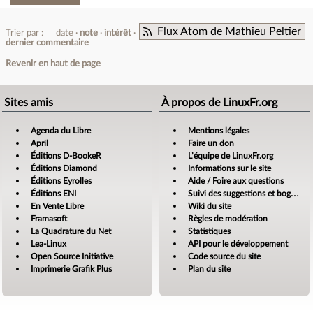
Flux Atom de Mathieu Peltier
Trier par :
date
note
intérêt
dernier commentaire
Revenir en haut de page
Sites amis
À propos de LinuxFr.org
Agenda du Libre
Mentions légales
April
Faire un don
Éditions D-BookeR
L’équipe de LinuxFr.org
Éditions Diamond
Informations sur le site
Éditions Eyrolles
Aide / Foire aux questions
Éditions ENI
Suivi des suggestions et bogues
En Vente Libre
Wiki du site
Framasoft
Règles de modération
La Quadrature du Net
Statistiques
Lea-Linux
API pour le développement
Open Source Initiative
Code source du site
Imprimerie Grafik Plus
Plan du site