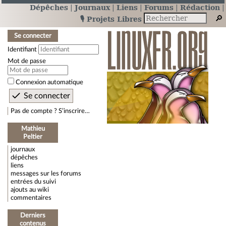
Dépêches
Journaux
Liens
Forums
Rédaction
🎙️ Projets Libres
Se connecter
Identifiant
Mot de passe
Connexion automatique
Pas de compte ? S’inscrire…
Mathieu
Peltier
journaux
dépêches
liens
messages sur les forums
entrées du suivi
ajouts au wiki
commentaires
Derniers
contenus