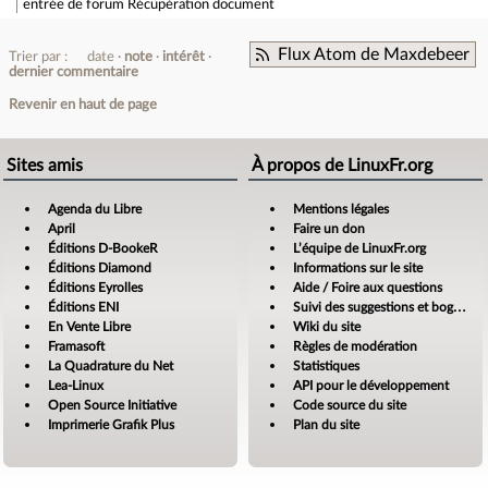
entrée de forum
Récupération document
Flux Atom de Maxdebeer
Trier par :
date
note
intérêt
dernier commentaire
Revenir en haut de page
Sites amis
À propos de LinuxFr.org
Agenda du Libre
Mentions légales
April
Faire un don
Éditions D-BookeR
L’équipe de LinuxFr.org
Éditions Diamond
Informations sur le site
Éditions Eyrolles
Aide / Foire aux questions
Éditions ENI
Suivi des suggestions et bogues
En Vente Libre
Wiki du site
Framasoft
Règles de modération
La Quadrature du Net
Statistiques
Lea-Linux
API pour le développement
Open Source Initiative
Code source du site
Imprimerie Grafik Plus
Plan du site