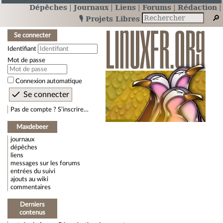
Dépêches
Journaux
Liens
Forums
Rédaction
🎙️ Projets Libres
Se connecter
Identifiant
Mot de passe
Connexion automatique
Pas de compte ? S’inscrire…
Maxdebeer
journaux
dépêches
liens
messages sur les forums
entrées du suivi
ajouts au wiki
commentaires
Derniers
contenus