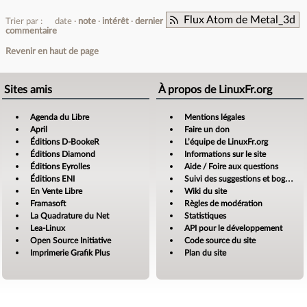
Flux Atom de Metal_3d
Trier par :
date
note
intérêt
dernier
commentaire
Revenir en haut de page
Sites amis
À propos de LinuxFr.org
Agenda du Libre
Mentions légales
April
Faire un don
Éditions D-BookeR
L’équipe de LinuxFr.org
Éditions Diamond
Informations sur le site
Éditions Eyrolles
Aide / Foire aux questions
Éditions ENI
Suivi des suggestions et bogues
En Vente Libre
Wiki du site
Framasoft
Règles de modération
La Quadrature du Net
Statistiques
Lea-Linux
API pour le développement
Open Source Initiative
Code source du site
Imprimerie Grafik Plus
Plan du site