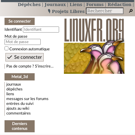
Dépêches
Journaux
Liens
Forums
Rédaction
🎙️ Projets Libres
Se connecter
Identifiant
Mot de passe
Connexion automatique
Pas de compte ? S’inscrire…
Metal_3d
journaux
dépêches
liens
messages sur les forums
entrées du suivi
ajouts au wiki
commentaires
Derniers
contenus