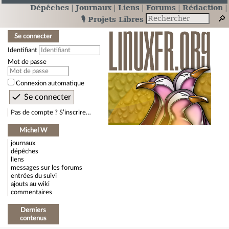
Dépêches
Journaux
Liens
Forums
Rédaction
🎙️ Projets Libres
Se connecter
Identifiant
Mot de passe
Connexion automatique
Pas de compte ? S’inscrire…
Michel W
journaux
dépêches
liens
messages sur les forums
entrées du suivi
ajouts au wiki
commentaires
Derniers
contenus