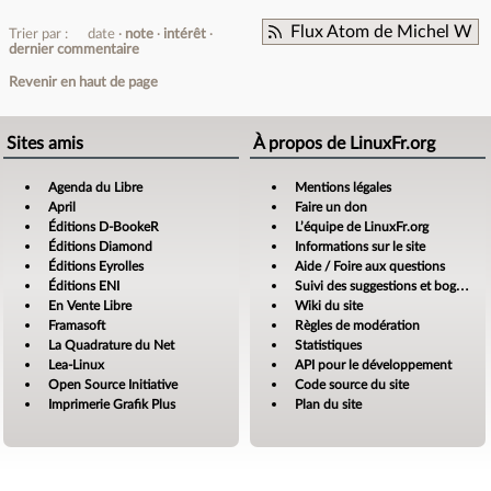
Flux Atom de Michel W
Trier par :
date
note
intérêt
dernier commentaire
Revenir en haut de page
Sites amis
À propos de LinuxFr.org
Agenda du Libre
Mentions légales
April
Faire un don
Éditions D-BookeR
L’équipe de LinuxFr.org
Éditions Diamond
Informations sur le site
Éditions Eyrolles
Aide / Foire aux questions
Éditions ENI
Suivi des suggestions et bogues
En Vente Libre
Wiki du site
Framasoft
Règles de modération
La Quadrature du Net
Statistiques
Lea-Linux
API pour le développement
Open Source Initiative
Code source du site
Imprimerie Grafik Plus
Plan du site