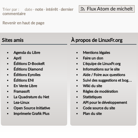
Flux Atom de michelt
Trier par :
date
note
intérêt
dernier
commentaire
Revenir en haut de page
Sites amis
À propos de LinuxFr.org
Agenda du Libre
Mentions légales
April
Faire un don
Éditions D-BookeR
L’équipe de LinuxFr.org
Éditions Diamond
Informations sur le site
Éditions Eyrolles
Aide / Foire aux questions
Éditions ENI
Suivi des suggestions et bogues
En Vente Libre
Wiki du site
Framasoft
Règles de modération
La Quadrature du Net
Statistiques
Lea-Linux
API pour le développement
Open Source Initiative
Code source du site
Imprimerie Grafik Plus
Plan du site