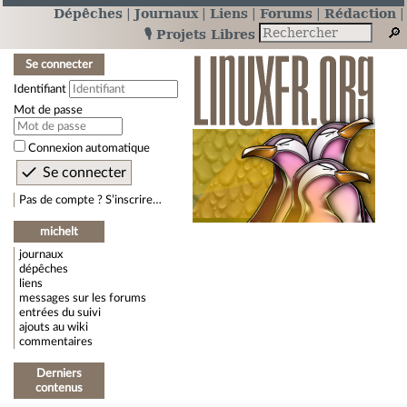
Dépêches
Journaux
Liens
Forums
Rédaction
🎙️ Projets Libres
Se connecter
Identifiant
Mot de passe
Connexion automatique
Pas de compte ? S’inscrire…
michelt
journaux
dépêches
liens
messages sur les forums
entrées du suivi
ajouts au wiki
commentaires
Derniers
contenus