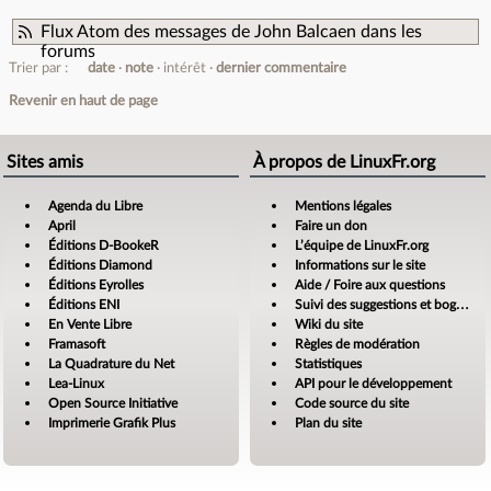
Flux Atom des messages de John Balcaen dans les
forums
Trier par :
date
note
intérêt
dernier commentaire
Revenir en haut de page
Sites amis
À propos de LinuxFr.org
Agenda du Libre
Mentions légales
April
Faire un don
Éditions D-BookeR
L’équipe de LinuxFr.org
Éditions Diamond
Informations sur le site
Éditions Eyrolles
Aide / Foire aux questions
Éditions ENI
Suivi des suggestions et bogues
En Vente Libre
Wiki du site
Framasoft
Règles de modération
La Quadrature du Net
Statistiques
Lea-Linux
API pour le développement
Open Source Initiative
Code source du site
Imprimerie Grafik Plus
Plan du site