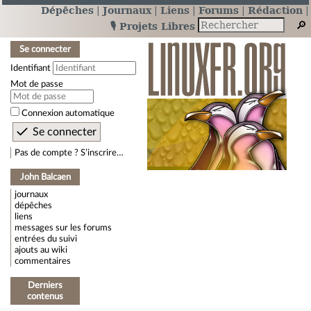
Dépêches
Journaux
Liens
Forums
Rédaction
🎙️ Projets Libres
Se connecter
Identifiant
Mot de passe
Connexion automatique
Pas de compte ? S’inscrire…
John Balcaen
journaux
dépêches
liens
messages sur les forums
entrées du suivi
ajouts au wiki
commentaires
Derniers
contenus