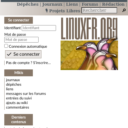
Dépêches
Journaux
Liens
Forums
Rédaction
🎙️ Projets Libres
Se connecter
Identifiant
Mot de passe
Connexion automatique
Pas de compte ? S’inscrire…
Mikis
journaux
dépêches
liens
messages sur les forums
entrées du suivi
ajouts au wiki
commentaires
Derniers
contenus