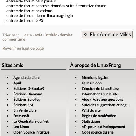
entrée de forum
haut parleur
entrée de forum
contrôle données suite à tentative fraude
entrée de forum
nextcloud
entrée de forum
donne linux mag-login
entrée de forum
GPS
Flux Atom de Mikis
Trier par :
date
note
intérêt
dernier
commentaire
Revenir en haut de page
Sites amis
À propos de LinuxFr.org
Agenda du Libre
Mentions légales
April
Faire un don
Éditions D-BookeR
L’équipe de LinuxFr.org
Éditions Diamond
Informations sur le site
Éditions Eyrolles
Aide / Foire aux questions
Éditions ENI
Suivi des suggestions et bogues
En Vente Libre
Wiki du site
Framasoft
Règles de modération
La Quadrature du Net
Statistiques
Lea-Linux
API pour le développement
Open Source Initiative
Code source du site