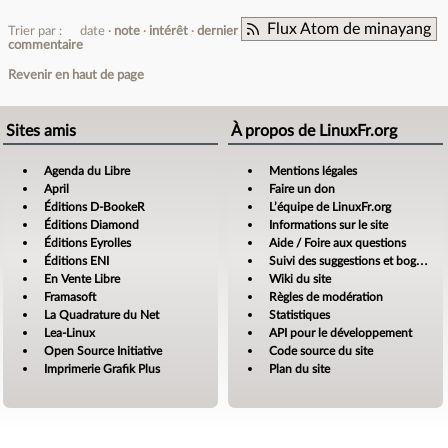
Flux Atom de minayang
Trier par :
date
note
intérêt
dernier
commentaire
Revenir en haut de page
Sites amis
À propos de LinuxFr.org
Agenda du Libre
Mentions légales
April
Faire un don
Éditions D-BookeR
L’équipe de LinuxFr.org
Éditions Diamond
Informations sur le site
Éditions Eyrolles
Aide / Foire aux questions
Éditions ENI
Suivi des suggestions et bogues
En Vente Libre
Wiki du site
Framasoft
Règles de modération
La Quadrature du Net
Statistiques
Lea-Linux
API pour le développement
Open Source Initiative
Code source du site
Imprimerie Grafik Plus
Plan du site