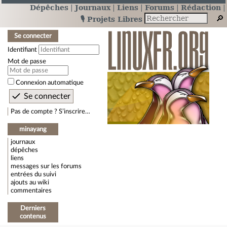
Dépêches
Journaux
Liens
Forums
Rédaction
🎙️ Projets Libres
Se connecter
Identifiant
Mot de passe
Connexion automatique
Pas de compte ? S’inscrire…
minayang
journaux
dépêches
liens
messages sur les forums
entrées du suivi
ajouts au wiki
commentaires
Derniers
contenus