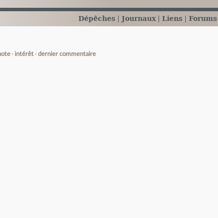
Dépêches
Journaux
Liens
Forums
note
intérêt
dernier commentaire
e