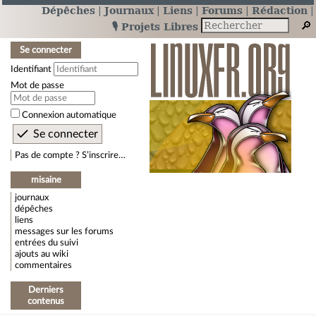
Dépêches
Journaux
Liens
Forums
Rédaction
🎙️ Projets Libres
Se connecter
Identifiant
Mot de passe
Connexion automatique
Pas de compte ? S’inscrire…
misaine
journaux
dépêches
liens
messages sur les forums
entrées du suivi
ajouts au wiki
commentaires
Derniers
contenus