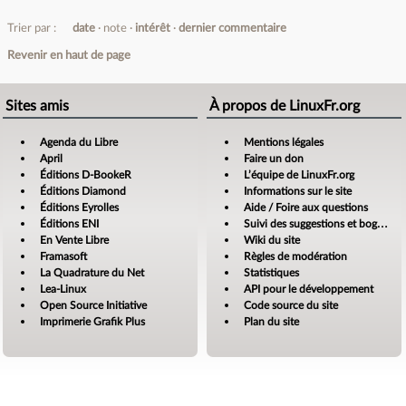
Trier par :
date
note
intérêt
dernier commentaire
Revenir en haut de page
Sites amis
À propos de LinuxFr.org
Agenda du Libre
Mentions légales
April
Faire un don
Éditions D-BookeR
L’équipe de LinuxFr.org
Éditions Diamond
Informations sur le site
Éditions Eyrolles
Aide / Foire aux questions
Éditions ENI
Suivi des suggestions et bogues
En Vente Libre
Wiki du site
Framasoft
Règles de modération
La Quadrature du Net
Statistiques
Lea-Linux
API pour le développement
Open Source Initiative
Code source du site
Imprimerie Grafik Plus
Plan du site