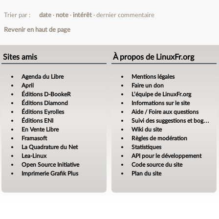
Trier par :
date
note
intérêt
dernier commentaire
Revenir en haut de page
Sites amis
À propos de LinuxFr.org
Agenda du Libre
Mentions légales
April
Faire un don
Éditions D-BookeR
L’équipe de LinuxFr.org
Éditions Diamond
Informations sur le site
Éditions Eyrolles
Aide / Foire aux questions
Éditions ENI
Suivi des suggestions et bogues
En Vente Libre
Wiki du site
Framasoft
Règles de modération
La Quadrature du Net
Statistiques
Lea-Linux
API pour le développement
Open Source Initiative
Code source du site
Imprimerie Grafik Plus
Plan du site