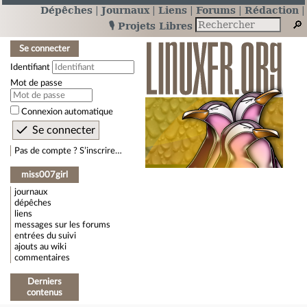
Dépêches
Journaux
Liens
Forums
Rédaction
🎙️ Projets Libres
Se connecter
Identifiant
Mot de passe
Connexion automatique
Pas de compte ? S’inscrire…
miss007girl
journaux
dépêches
liens
messages sur les forums
entrées du suivi
ajouts au wiki
commentaires
Derniers
contenus