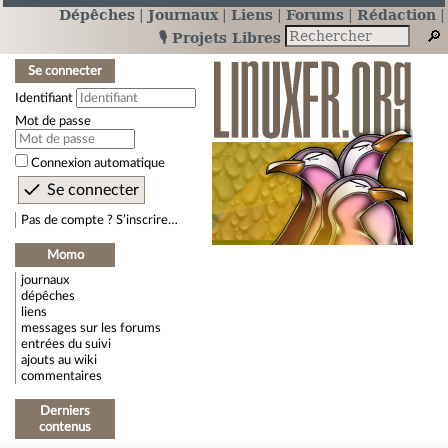
Dépêches
Journaux
Liens
Forums
Rédaction
🎙️ Projets Libres
Se connecter
Identifiant
Mot de passe
Connexion automatique
Pas de compte ? S’inscrire…
Momo
journaux
dépêches
liens
messages sur les forums
entrées du suivi
ajouts au wiki
commentaires
Derniers
contenus