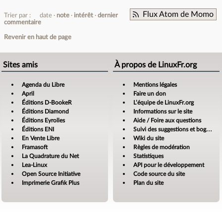
Flux Atom de Momo
Trier par :
date
note
intérêt
dernier
commentaire
Revenir en haut de page
Sites amis
À propos de LinuxFr.org
Agenda du Libre
Mentions légales
April
Faire un don
Éditions D-BookeR
L’équipe de LinuxFr.org
Éditions Diamond
Informations sur le site
Éditions Eyrolles
Aide / Foire aux questions
Éditions ENI
Suivi des suggestions et bogues
En Vente Libre
Wiki du site
Framasoft
Règles de modération
La Quadrature du Net
Statistiques
Lea-Linux
API pour le développement
Open Source Initiative
Code source du site
Imprimerie Grafik Plus
Plan du site