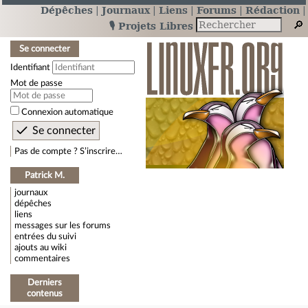
Dépêches
Journaux
Liens
Forums
Rédaction
🎙️ Projets Libres
Se connecter
Identifiant
Mot de passe
Connexion automatique
Pas de compte ? S’inscrire…
Patrick M.
journaux
dépêches
liens
messages sur les forums
entrées du suivi
ajouts au wiki
commentaires
Derniers
contenus