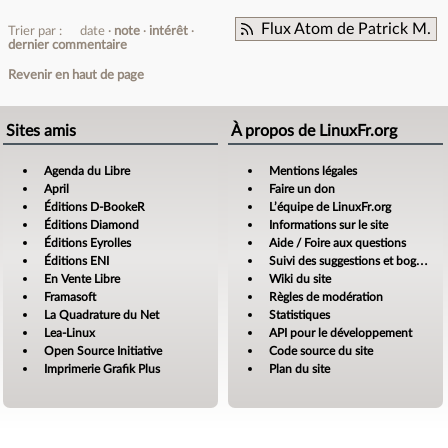
Flux Atom de Patrick M.
Trier par :
date
note
intérêt
dernier commentaire
Revenir en haut de page
Sites amis
À propos de LinuxFr.org
Agenda du Libre
Mentions légales
April
Faire un don
Éditions D-BookeR
L’équipe de LinuxFr.org
Éditions Diamond
Informations sur le site
Éditions Eyrolles
Aide / Foire aux questions
Éditions ENI
Suivi des suggestions et bogues
En Vente Libre
Wiki du site
Framasoft
Règles de modération
La Quadrature du Net
Statistiques
Lea-Linux
API pour le développement
Open Source Initiative
Code source du site
Imprimerie Grafik Plus
Plan du site