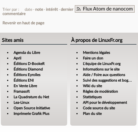
Flux Atom de nanocom
Trier par :
date
note
intérêt
dernier
commentaire
Revenir en haut de page
Sites amis
À propos de LinuxFr.org
Agenda du Libre
Mentions légales
April
Faire un don
Éditions D-BookeR
L’équipe de LinuxFr.org
Éditions Diamond
Informations sur le site
Éditions Eyrolles
Aide / Foire aux questions
Éditions ENI
Suivi des suggestions et bogues
En Vente Libre
Wiki du site
Framasoft
Règles de modération
La Quadrature du Net
Statistiques
Lea-Linux
API pour le développement
Open Source Initiative
Code source du site
Imprimerie Grafik Plus
Plan du site