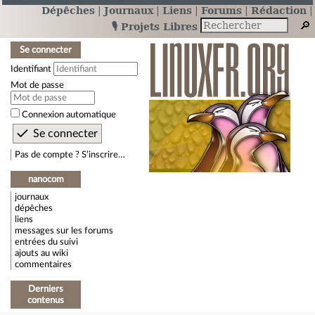
Dépêches
Journaux
Liens
Forums
Rédaction
🎙️ Projets Libres
Se connecter
Identifiant
Mot de passe
Connexion automatique
Pas de compte ? S’inscrire…
nanocom
journaux
dépêches
liens
messages sur les forums
entrées du suivi
ajouts au wiki
commentaires
Derniers
contenus