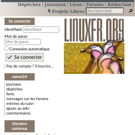
Dépêches
Journaux
Liens
Forums
Rédaction
🎙️ Projets Libres
Se connecter
Identifiant
Mot de passe
Connexion automatique
Pas de compte ? S’inscrire…
nanou54
journaux
dépêches
liens
messages sur les forums
entrées du suivi
ajouts au wiki
commentaires
Derniers
contenus