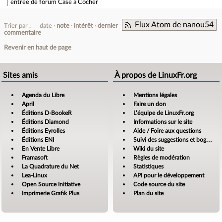
entrée de forum
Case à Cocher
Flux Atom de nanou54
Trier par :
date
note
intérêt
dernier
commentaire
Revenir en haut de page
Sites amis
À propos de LinuxFr.org
Agenda du Libre
Mentions légales
April
Faire un don
Éditions D-BookeR
L’équipe de LinuxFr.org
Éditions Diamond
Informations sur le site
Éditions Eyrolles
Aide / Foire aux questions
Éditions ENI
Suivi des suggestions et bogues
En Vente Libre
Wiki du site
Framasoft
Règles de modération
La Quadrature du Net
Statistiques
Lea-Linux
API pour le développement
Open Source Initiative
Code source du site
Imprimerie Grafik Plus
Plan du site