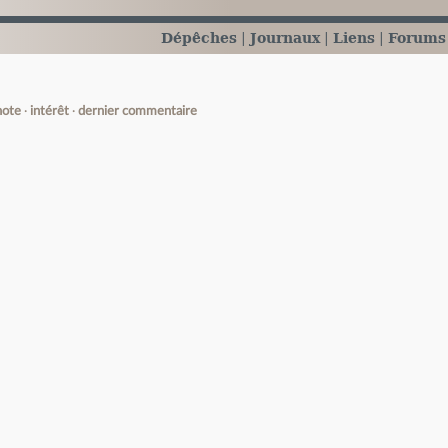
Dépêches
Journaux
Liens
Forums
note
intérêt
dernier commentaire
e