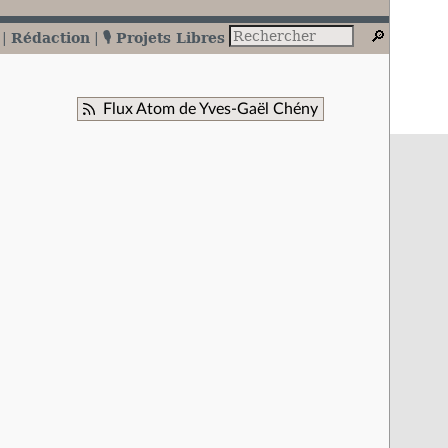
Rédaction
🎙️ Projets Libres
Flux Atom de Yves-Gaël Chény