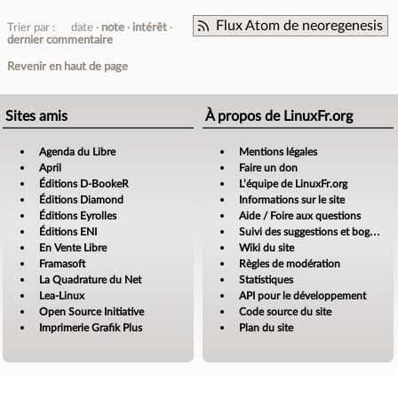
Flux Atom de neoregenesis
Trier par :
date
note
intérêt
dernier commentaire
Revenir en haut de page
Sites amis
À propos de LinuxFr.org
Agenda du Libre
Mentions légales
April
Faire un don
Éditions D-BookeR
L’équipe de LinuxFr.org
Éditions Diamond
Informations sur le site
Éditions Eyrolles
Aide / Foire aux questions
Éditions ENI
Suivi des suggestions et bogues
En Vente Libre
Wiki du site
Framasoft
Règles de modération
La Quadrature du Net
Statistiques
Lea-Linux
API pour le développement
Open Source Initiative
Code source du site
Imprimerie Grafik Plus
Plan du site