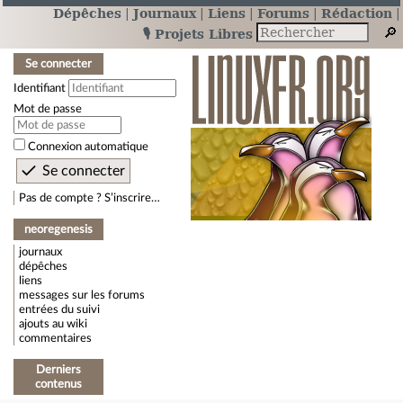
Dépêches
Journaux
Liens
Forums
Rédaction
🎙️ Projets Libres
Se connecter
Identifiant
Mot de passe
Connexion automatique
Pas de compte ? S’inscrire…
neoregenesis
journaux
dépêches
liens
messages sur les forums
entrées du suivi
ajouts au wiki
commentaires
Derniers
contenus