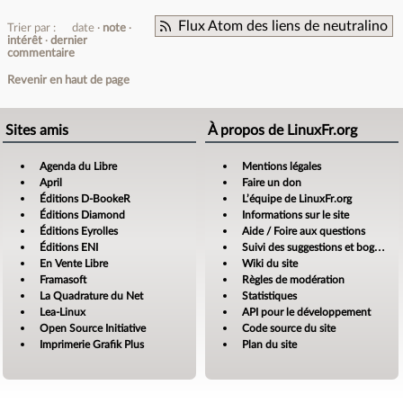
Flux Atom des liens de neutralino
Trier par :
date
note
intérêt
dernier
commentaire
Revenir en haut de page
Sites amis
À propos de LinuxFr.org
Agenda du Libre
Mentions légales
April
Faire un don
Éditions D-BookeR
L’équipe de LinuxFr.org
Éditions Diamond
Informations sur le site
Éditions Eyrolles
Aide / Foire aux questions
Éditions ENI
Suivi des suggestions et bogues
En Vente Libre
Wiki du site
Framasoft
Règles de modération
La Quadrature du Net
Statistiques
Lea-Linux
API pour le développement
Open Source Initiative
Code source du site
Imprimerie Grafik Plus
Plan du site