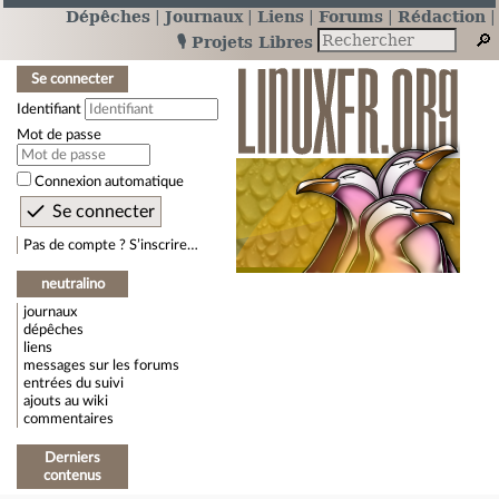
Dépêches
Journaux
Liens
Forums
Rédaction
🎙️ Projets Libres
Se connecter
Identifiant
Mot de passe
Connexion automatique
Pas de compte ? S’inscrire…
neutralino
journaux
dépêches
liens
messages sur les forums
entrées du suivi
ajouts au wiki
commentaires
Derniers
contenus