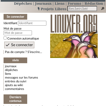
Dépêches
Journaux
Liens
Forums
Rédaction
🎙️ Projets Libres
Se connecter
Identifiant
Mot de passe
Connexion automatique
Pas de compte ? S’inscrire…
nivin
journaux
dépêches
liens
messages sur les forums
entrées du suivi
ajouts au wiki
commentaires
Derniers
contenus