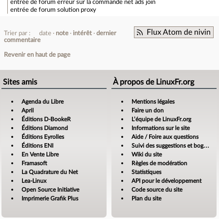
entrée de forum
erreur sur la commande net ads join
entrée de forum
solution proxy
Flux Atom de nivin
Trier par :
date
note
intérêt
dernier
commentaire
Revenir en haut de page
Sites amis
À propos de LinuxFr.org
Agenda du Libre
Mentions légales
April
Faire un don
Éditions D-BookeR
L’équipe de LinuxFr.org
Éditions Diamond
Informations sur le site
Éditions Eyrolles
Aide / Foire aux questions
Éditions ENI
Suivi des suggestions et bogues
En Vente Libre
Wiki du site
Framasoft
Règles de modération
La Quadrature du Net
Statistiques
Lea-Linux
API pour le développement
Open Source Initiative
Code source du site
Imprimerie Grafik Plus
Plan du site