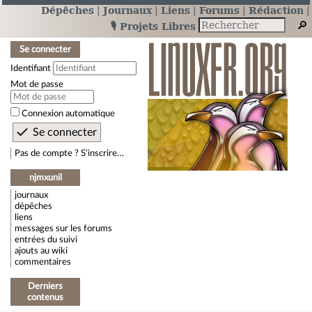
Dépêches
Journaux
Liens
Forums
Rédaction
🎙️ Projets Libres
Se connecter
Identifiant
Mot de passe
Connexion automatique
Pas de compte ? S’inscrire…
njmxunil
journaux
dépêches
liens
messages sur les forums
entrées du suivi
ajouts au wiki
commentaires
Derniers
contenus