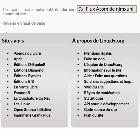
Flux Atom de njmxunil
Trier par :
date
note
intérêt
dernier
commentaire
Revenir en haut de page
Sites amis
À propos de LinuxFr.org
Agenda du Libre
Mentions légales
April
Faire un don
Éditions D-BookeR
L’équipe de LinuxFr.org
Éditions Diamond
Informations sur le site
Éditions Eyrolles
Aide / Foire aux questions
Éditions ENI
Suivi des suggestions et bogues
En Vente Libre
Wiki du site
Framasoft
Règles de modération
La Quadrature du Net
Statistiques
Lea-Linux
API pour le développement
Open Source Initiative
Code source du site
Imprimerie Grafik Plus
Plan du site