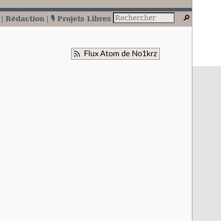
Rédaction
🎙️ Projets Libres
Flux Atom de No1krz