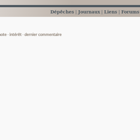
Dépêches
Journaux
Liens
Forums
note
intérêt
dernier commentaire
e