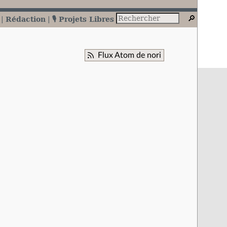
Rédaction
🎙️ Projets Libres
Flux Atom de nori