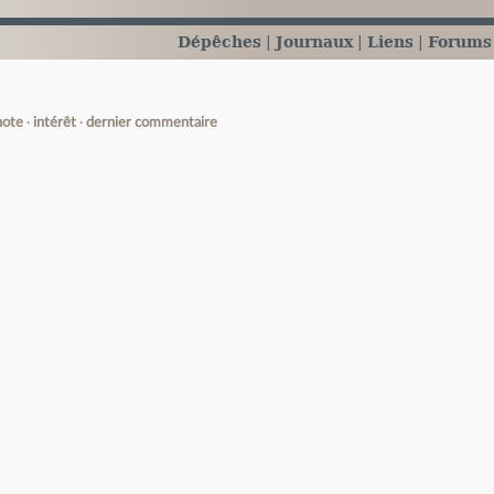
Dépêches
Journaux
Liens
Forums
note
intérêt
dernier commentaire
e