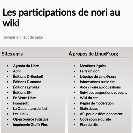
Les participations de nori au
wiki
Revenir en haut de page
Sites amis
À propos de LinuxFr.org
Agenda du Libre
Mentions légales
April
Faire un don
Éditions D-BookeR
L’équipe de LinuxFr.org
Éditions Diamond
Informations sur le site
Éditions Eyrolles
Aide / Foire aux questions
Éditions ENI
Suivi des suggestions et bogues
En Vente Libre
Wiki du site
Framasoft
Règles de modération
La Quadrature du Net
Statistiques
Lea-Linux
API pour le développement
Open Source Initiative
Code source du site
Imprimerie Grafik Plus
Plan du site