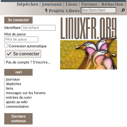
Dépêches
Journaux
Liens
Forums
Rédaction
🎙️ Projets Libres
Se connecter
Identifiant
Mot de passe
Connexion automatique
Pas de compte ? S’inscrire…
nori
journaux
dépêches
liens
messages sur les forums
entrées du suivi
ajouts au wiki
commentaires
Derniers
contenus