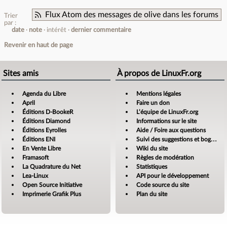
Flux Atom des messages de olive dans les forums
Trier
par :
date
note
intérêt
dernier commentaire
Revenir en haut de page
Sites amis
À propos de LinuxFr.org
Agenda du Libre
Mentions légales
April
Faire un don
Éditions D-BookeR
L’équipe de LinuxFr.org
Éditions Diamond
Informations sur le site
Éditions Eyrolles
Aide / Foire aux questions
Éditions ENI
Suivi des suggestions et bogues
En Vente Libre
Wiki du site
Framasoft
Règles de modération
La Quadrature du Net
Statistiques
Lea-Linux
API pour le développement
Open Source Initiative
Code source du site
Imprimerie Grafik Plus
Plan du site