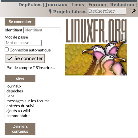
Dépêches
Journaux
Liens
Forums
Rédaction
🎙️ Projets Libres
Se connecter
Identifiant
Mot de passe
Connexion automatique
Pas de compte ? S’inscrire…
olive
journaux
dépêches
liens
messages sur les forums
entrées du suivi
ajouts au wiki
commentaires
Derniers
contenus