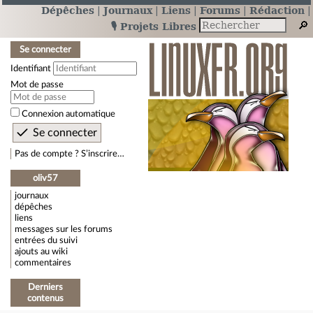
Dépêches
Journaux
Liens
Forums
Rédaction
🎙️ Projets Libres
Se connecter
Identifiant
Mot de passe
Connexion automatique
Pas de compte ? S’inscrire…
oliv57
journaux
dépêches
liens
messages sur les forums
entrées du suivi
ajouts au wiki
commentaires
Derniers
contenus