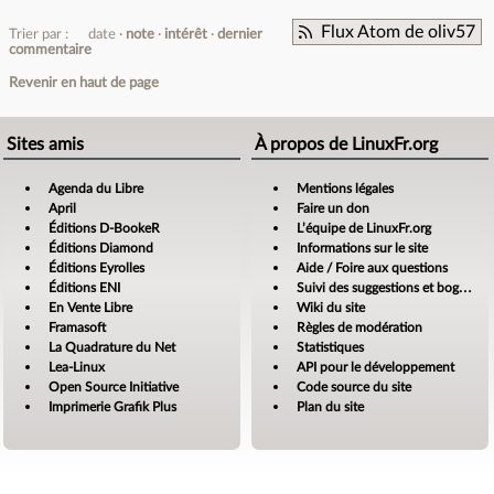
Flux Atom de oliv57
Trier par :
date
note
intérêt
dernier
commentaire
Revenir en haut de page
Sites amis
À propos de LinuxFr.org
Agenda du Libre
Mentions légales
April
Faire un don
Éditions D-BookeR
L’équipe de LinuxFr.org
Éditions Diamond
Informations sur le site
Éditions Eyrolles
Aide / Foire aux questions
Éditions ENI
Suivi des suggestions et bogues
En Vente Libre
Wiki du site
Framasoft
Règles de modération
La Quadrature du Net
Statistiques
Lea-Linux
API pour le développement
Open Source Initiative
Code source du site
Imprimerie Grafik Plus
Plan du site