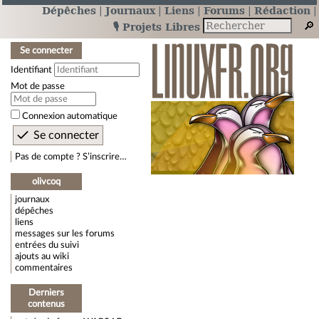
Dépêches
Journaux
Liens
Forums
Rédaction
🎙️ Projets Libres
Se connecter
Identifiant
Mot de passe
Connexion automatique
Pas de compte ? S’inscrire…
olivcoq
journaux
dépêches
liens
messages sur les forums
entrées du suivi
ajouts au wiki
commentaires
Derniers
contenus