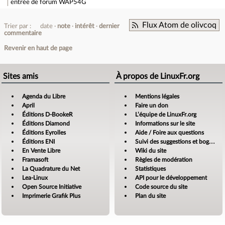
entrée de forum
WAP54G
Flux Atom de olivcoq
Trier par :
date
note
intérêt
dernier
commentaire
Revenir en haut de page
Sites amis
À propos de LinuxFr.org
Agenda du Libre
Mentions légales
April
Faire un don
Éditions D-BookeR
L’équipe de LinuxFr.org
Éditions Diamond
Informations sur le site
Éditions Eyrolles
Aide / Foire aux questions
Éditions ENI
Suivi des suggestions et bogues
En Vente Libre
Wiki du site
Framasoft
Règles de modération
La Quadrature du Net
Statistiques
Lea-Linux
API pour le développement
Open Source Initiative
Code source du site
Imprimerie Grafik Plus
Plan du site