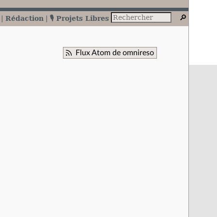
Rédaction
🎙️ Projets Libres
Flux Atom de omnireso