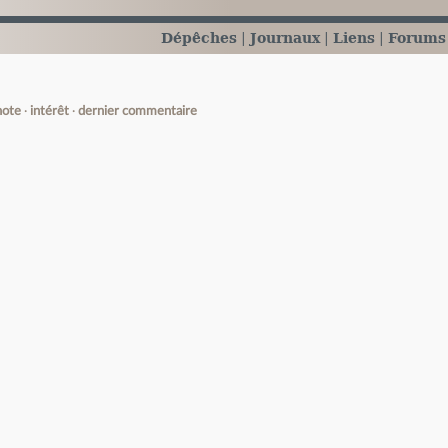
Dépêches
Journaux
Liens
Forums
note
intérêt
dernier commentaire
e