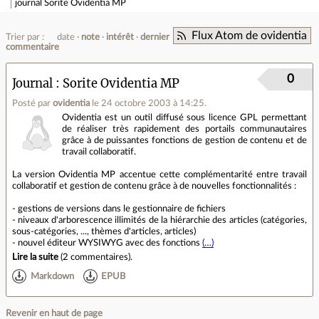
journal
Sorite Ovidentia MP
Flux Atom de ovidentia
Trier par :
date
note
intérêt
dernier
commentaire
0
Journal
Sorite Ovidentia MP
Posté par
ovidentia
le 24 octobre 2003 à 14:25
.
Ovidentia est un outil diffusé sous licence GPL permettant
de réaliser très rapidement des portails communautaires
grâce à de puissantes fonctions de gestion de contenu et de
travail collaboratif.
La version Ovidentia MP accentue cette complémentarité entre travail
collaboratif et gestion de contenu grâce à de nouvelles fonctionnalités :
- gestions de versions dans le gestionnaire de fichiers
- niveaux d'arborescence illimités de la hiérarchie des articles (catégories,
sous-catégories, ..., thèmes d'articles, articles)
- nouvel éditeur WYSIWYG avec des fonctions
(…)
Lire la suite
(
2 commentaires
).
Markdown
EPUB
Revenir en haut de page