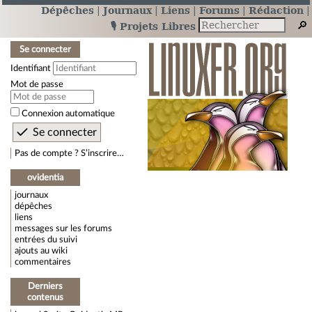
Dépêches
Journaux
Liens
Forums
Rédaction
🎙️ Projets Libres
Se connecter
Identifiant
Mot de passe
Connexion automatique
Pas de compte ? S’inscrire…
ovidentia
journaux
dépêches
liens
messages sur les forums
entrées du suivi
ajouts au wiki
commentaires
Derniers
contenus