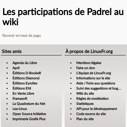
Les participations de Padrel au
wiki
Revenir en haut de page
Sites amis
À propos de LinuxFr.org
Agenda du Libre
Mentions légales
April
Faire un don
Éditions D-BookeR
L’équipe de LinuxFr.org
Éditions Diamond
Informations sur le site
Éditions Eyrolles
Aide / Foire aux questions
Éditions ENI
Suivi des suggestions et bogues
En Vente Libre
Wiki du site
Framasoft
Règles de modération
La Quadrature du Net
Statistiques
Lea-Linux
API pour le développement
Open Source Initiative
Code source du site
Imprimerie Grafik Plus
Plan du site