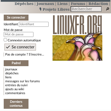
Dépêches
Journaux
Liens
Forums
Rédaction
🎙️ Projets Libres
Se connecter
Identifiant
Mot de passe
Connexion automatique
Pas de compte ? S’inscrire…
Padrel
journaux
dépêches
liens
messages sur les forums
entrées du suivi
ajouts au wiki
commentaires
Derniers
contenus