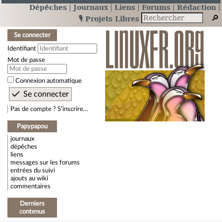
Dépêches
Journaux
Liens
Forums
Rédaction
🎙️ Projets Libres
Se connecter
Identifiant
Mot de passe
Connexion automatique
Pas de compte ? S’inscrire…
Papypapou
journaux
dépêches
liens
messages sur les forums
entrées du suivi
ajouts au wiki
commentaires
Derniers
contenus