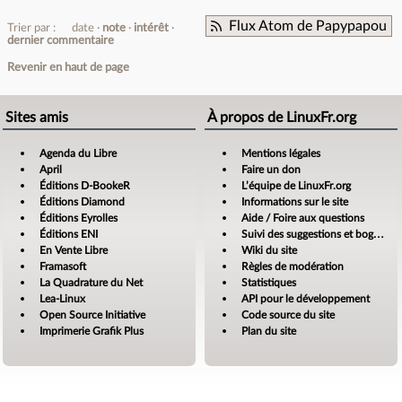
Flux Atom de Papypapou
Trier par :
date
note
intérêt
dernier commentaire
Revenir en haut de page
Sites amis
À propos de LinuxFr.org
Agenda du Libre
Mentions légales
April
Faire un don
Éditions D-BookeR
L’équipe de LinuxFr.org
Éditions Diamond
Informations sur le site
Éditions Eyrolles
Aide / Foire aux questions
Éditions ENI
Suivi des suggestions et bogues
En Vente Libre
Wiki du site
Framasoft
Règles de modération
La Quadrature du Net
Statistiques
Lea-Linux
API pour le développement
Open Source Initiative
Code source du site
Imprimerie Grafik Plus
Plan du site