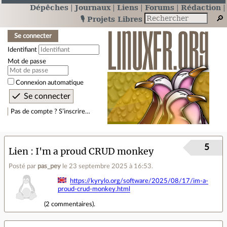
Dépêches
Journaux
Liens
Forums
Rédaction
🎙️ Projets Libres
Se connecter
Identifiant
Mot de passe
Connexion automatique
Pas de compte ? S’inscrire…
5
Lien
I'm a proud CRUD monkey
Posté par
pas_pey
le 23 septembre 2025 à 16:53
.
https://kyrylo.org/software/2025/08/17/im-a-
proud-crud-monkey.html
(
2 commentaires
).