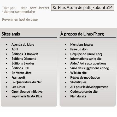
Flux Atom de patt_kubuntu14
Trier par :
date
note
intérêt
dernier commentaire
Revenir en haut de page
Sites amis
À propos de LinuxFr.org
Agenda du Libre
Mentions légales
April
Faire un don
Éditions D-BookeR
L’équipe de LinuxFr.org
Éditions Diamond
Informations sur le site
Éditions Eyrolles
Aide / Foire aux questions
Éditions ENI
Suivi des suggestions et bogues
En Vente Libre
Wiki du site
Framasoft
Règles de modération
La Quadrature du Net
Statistiques
Lea-Linux
API pour le développement
Open Source Initiative
Code source du site
Imprimerie Grafik Plus
Plan du site