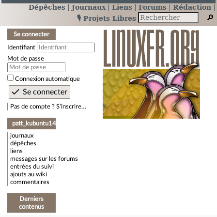
Dépêches
Journaux
Liens
Forums
Rédaction
🎙️ Projets Libres
Se connecter
Identifiant
Mot de passe
Connexion automatique
Pas de compte ? S’inscrire…
patt_kubuntu14
journaux
dépêches
liens
messages sur les forums
entrées du suivi
ajouts au wiki
commentaires
Derniers
contenus