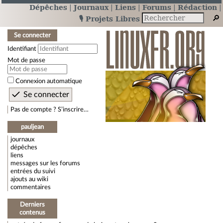
Dépêches
Journaux
Liens
Forums
Rédaction
🎙️ Projets Libres
Se connecter
Identifiant
Mot de passe
Connexion automatique
Pas de compte ? S’inscrire…
pauljean
journaux
dépêches
liens
messages sur les forums
entrées du suivi
ajouts au wiki
commentaires
Derniers
contenus