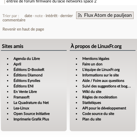
entrée de forum
firmware du lacie networks space 2
Flux Atom de pauljean
Trier par :
date
note
intérêt
dernier
commentaire
Revenir en haut de page
Sites amis
À propos de LinuxFr.org
Agenda du Libre
Mentions légales
April
Faire un don
Éditions D-BookeR
L’équipe de LinuxFr.org
Éditions Diamond
Informations sur le site
Éditions Eyrolles
Aide / Foire aux questions
Éditions ENI
Suivi des suggestions et bogues
En Vente Libre
Wiki du site
Framasoft
Règles de modération
La Quadrature du Net
Statistiques
Lea-Linux
API pour le développement
Open Source Initiative
Code source du site
Imprimerie Grafik Plus
Plan du site