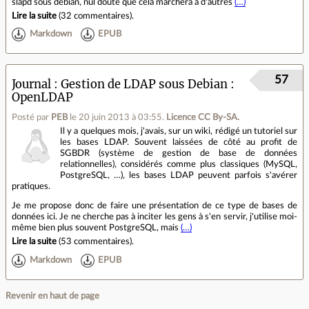
slapd sous debian, nul doute que cela marchera à d'autres
(…)
Lire la suite
(
32 commentaires
).
Markdown
EPUB
57
Journal
Gestion de LDAP sous Debian :
OpenLDAP
Posté par
PEB
le 20 juin 2013 à 03:55
.
Licence CC By‑SA.
Il y a quelques mois, j'avais, sur un wiki, rédigé un tutoriel sur
les bases LDAP. Souvent laissées de côté au profit de
SGBDR (système de gestion de base de données
relationnelles), considérés comme plus classiques (MySQL,
PostgreSQL, …), les bases LDAP peuvent parfois s'avérer
pratiques.
Je me propose donc de faire une présentation de ce type de bases de
données ici. Je ne cherche pas à inciter les gens à s'en servir, j'utilise moi-
même bien plus souvent PostgreSQL, mais
(…)
Lire la suite
(
53 commentaires
).
Markdown
EPUB
Revenir en haut de page