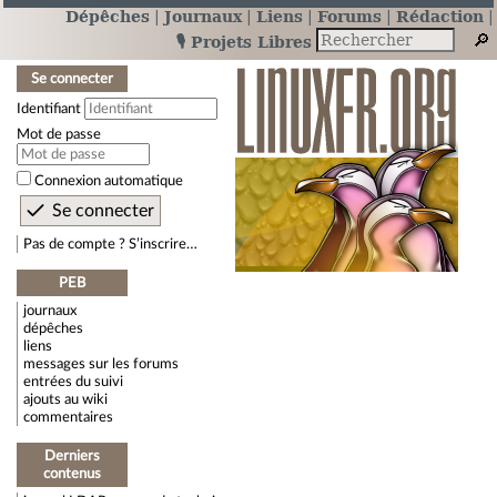
Dépêches
Journaux
Liens
Forums
Rédaction
🎙️ Projets Libres
Se connecter
Identifiant
Mot de passe
Connexion automatique
Pas de compte ? S’inscrire…
PEB
journaux
dépêches
liens
messages sur les forums
entrées du suivi
ajouts au wiki
commentaires
Derniers
contenus