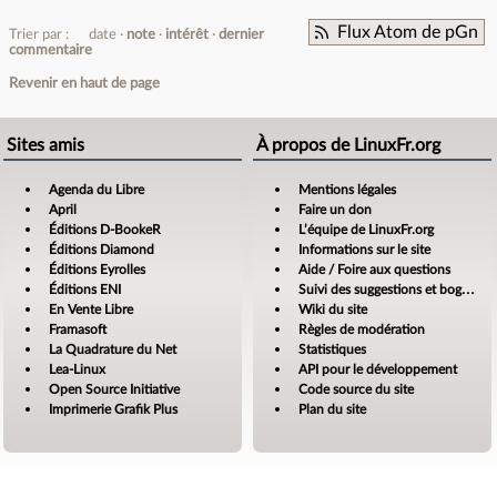
Flux Atom de pGn
Trier par :
date
note
intérêt
dernier
commentaire
Revenir en haut de page
Sites amis
À propos de LinuxFr.org
Agenda du Libre
Mentions légales
April
Faire un don
Éditions D-BookeR
L’équipe de LinuxFr.org
Éditions Diamond
Informations sur le site
Éditions Eyrolles
Aide / Foire aux questions
Éditions ENI
Suivi des suggestions et bogues
En Vente Libre
Wiki du site
Framasoft
Règles de modération
La Quadrature du Net
Statistiques
Lea-Linux
API pour le développement
Open Source Initiative
Code source du site
Imprimerie Grafik Plus
Plan du site