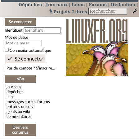
Dépêches
Journaux
Liens
Forums
Rédaction
🎙️ Projets Libres
Se connecter
Identifiant
Mot de passe
Connexion automatique
Pas de compte ? S’inscrire…
pGn
journaux
dépêches
liens
messages sur les forums
entrées du suivi
ajouts au wiki
commentaires
Derniers
contenus