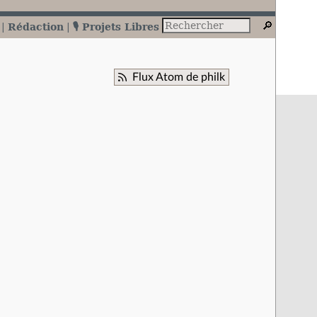
Rédaction
🎙️ Projets Libres
Flux Atom de philk