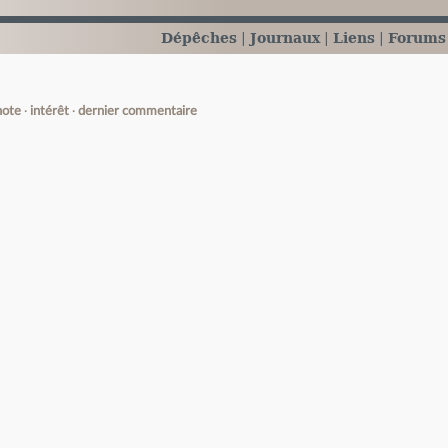
Dépêches
Journaux
Liens
Forums
note
intérêt
dernier commentaire
e