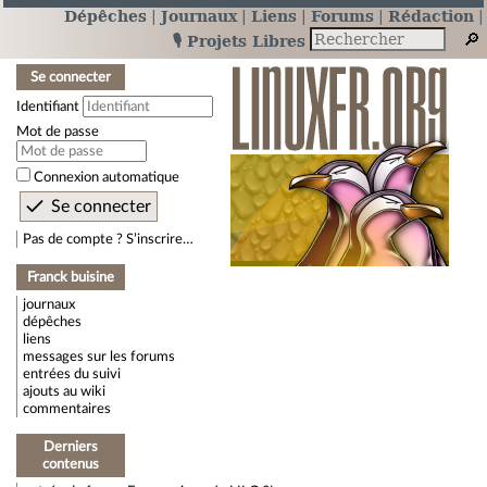
Dépêches
Journaux
Liens
Forums
Rédaction
🎙️ Projets Libres
Se connecter
Identifiant
Mot de passe
Connexion automatique
Pas de compte ? S’inscrire…
Franck buisine
journaux
dépêches
liens
messages sur les forums
entrées du suivi
ajouts au wiki
commentaires
Derniers
contenus