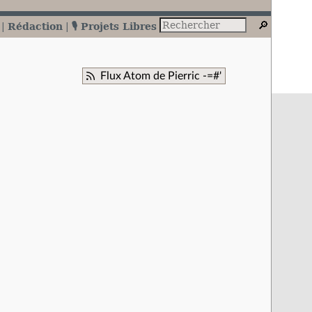
Rédaction
🎙️ Projets Libres
Flux Atom de Pierric -=#'