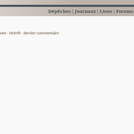
Dépêches
Journaux
Liens
Forums
note
intérêt
dernier commentaire
e