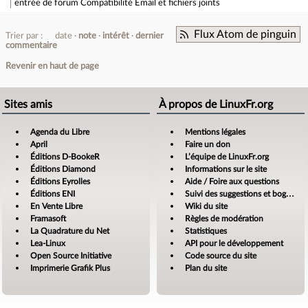
entrée de forum
Compatibilité Email et fichiers joints
Flux Atom de pinguin
Trier par :
date
note
intérêt
dernier
commentaire
Revenir en haut de page
Sites amis
À propos de LinuxFr.org
Agenda du Libre
Mentions légales
April
Faire un don
Éditions D-BookeR
L’équipe de LinuxFr.org
Éditions Diamond
Informations sur le site
Éditions Eyrolles
Aide / Foire aux questions
Éditions ENI
Suivi des suggestions et bogues
En Vente Libre
Wiki du site
Framasoft
Règles de modération
La Quadrature du Net
Statistiques
Lea-Linux
API pour le développement
Open Source Initiative
Code source du site
Imprimerie Grafik Plus
Plan du site