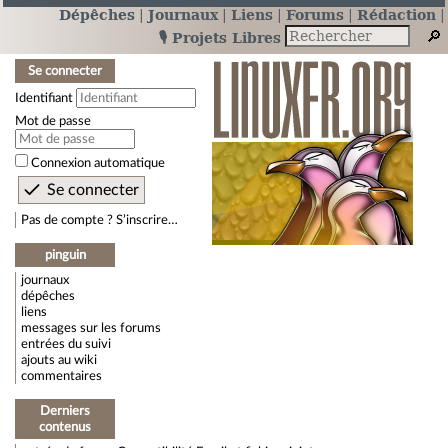
Dépêches
Journaux
Liens
Forums
Rédaction
🎙️ Projets Libres
Se connecter
Identifiant
Mot de passe
Connexion automatique
Pas de compte ? S’inscrire…
pinguin
journaux
dépêches
liens
messages sur les forums
entrées du suivi
ajouts au wiki
commentaires
Derniers
contenus