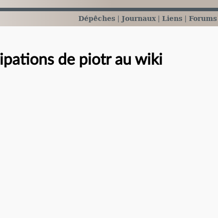
Dépêches
Journaux
Liens
Forums
ipations de piotr au wiki
e