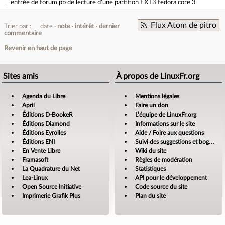
entrée de forum
pb de lecture d'une partition EXT3 fedora core 3
Flux Atom de pitro
Trier par :
date
note
intérêt
dernier
commentaire
Revenir en haut de page
Sites amis
À propos de LinuxFr.org
Agenda du Libre
Mentions légales
April
Faire un don
Éditions D-BookeR
L’équipe de LinuxFr.org
Éditions Diamond
Informations sur le site
Éditions Eyrolles
Aide / Foire aux questions
Éditions ENI
Suivi des suggestions et bogues
En Vente Libre
Wiki du site
Framasoft
Règles de modération
La Quadrature du Net
Statistiques
Lea-Linux
API pour le développement
Open Source Initiative
Code source du site
Imprimerie Grafik Plus
Plan du site