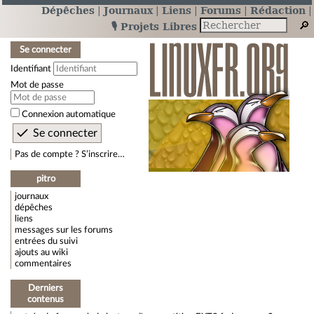
Dépêches
Journaux
Liens
Forums
Rédaction
🎙️ Projets Libres
Se connecter
Identifiant
Mot de passe
Connexion automatique
Pas de compte ? S’inscrire…
pitro
journaux
dépêches
liens
messages sur les forums
entrées du suivi
ajouts au wiki
commentaires
Derniers
contenus