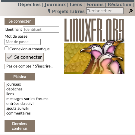
Dépêches
Journaux
Liens
Forums
Rédaction
🎙️ Projets Libres
Se connecter
Identifiant
Mot de passe
Connexion automatique
Pas de compte ? S’inscrire…
Plaisina
journaux
dépêches
liens
messages sur les forums
entrées du suivi
ajouts au wiki
commentaires
Derniers
contenus