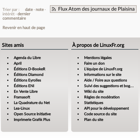
Flux Atom des journaux de Plaisina
Trier par :
date
note
intérêt
dernier
commentaire
Revenir en haut de page
Sites amis
À propos de LinuxFr.org
Agenda du Libre
Mentions légales
April
Faire un don
Éditions D-BookeR
L’équipe de LinuxFr.org
Éditions Diamond
Informations sur le site
Éditions Eyrolles
Aide / Foire aux questions
Éditions ENI
Suivi des suggestions et bogues
En Vente Libre
Wiki du site
Framasoft
Règles de modération
La Quadrature du Net
Statistiques
Lea-Linux
API pour le développement
Open Source Initiative
Code source du site
Imprimerie Grafik Plus
Plan du site