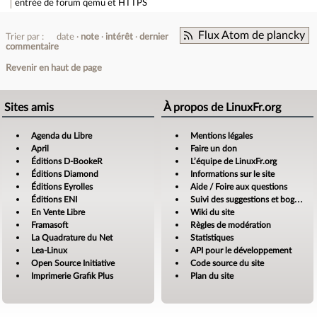
entrée de forum
qemu et HTTPS
Flux Atom de plancky
Trier par :
date
note
intérêt
dernier
commentaire
Revenir en haut de page
Sites amis
À propos de LinuxFr.org
Agenda du Libre
Mentions légales
April
Faire un don
Éditions D-BookeR
L’équipe de LinuxFr.org
Éditions Diamond
Informations sur le site
Éditions Eyrolles
Aide / Foire aux questions
Éditions ENI
Suivi des suggestions et bogues
En Vente Libre
Wiki du site
Framasoft
Règles de modération
La Quadrature du Net
Statistiques
Lea-Linux
API pour le développement
Open Source Initiative
Code source du site
Imprimerie Grafik Plus
Plan du site