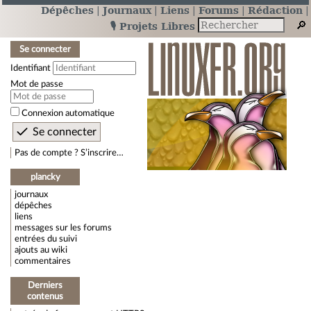
Dépêches
Journaux
Liens
Forums
Rédaction
🎙️ Projets Libres
Se connecter
Identifiant
Mot de passe
Connexion automatique
Pas de compte ? S’inscrire…
plancky
journaux
dépêches
liens
messages sur les forums
entrées du suivi
ajouts au wiki
commentaires
Derniers
contenus