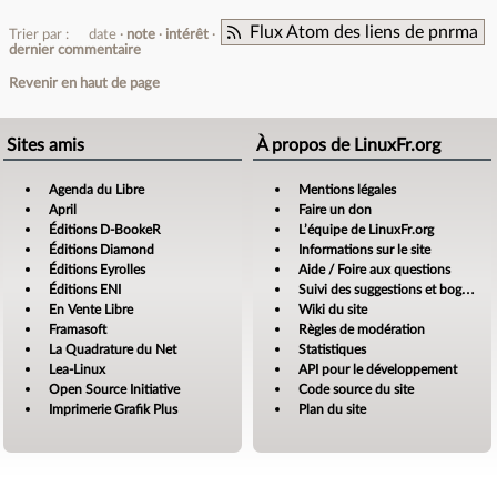
Flux Atom des liens de pnrma
Trier par :
date
note
intérêt
dernier commentaire
Revenir en haut de page
Sites amis
À propos de LinuxFr.org
Agenda du Libre
Mentions légales
April
Faire un don
Éditions D-BookeR
L’équipe de LinuxFr.org
Éditions Diamond
Informations sur le site
Éditions Eyrolles
Aide / Foire aux questions
Éditions ENI
Suivi des suggestions et bogues
En Vente Libre
Wiki du site
Framasoft
Règles de modération
La Quadrature du Net
Statistiques
Lea-Linux
API pour le développement
Open Source Initiative
Code source du site
Imprimerie Grafik Plus
Plan du site