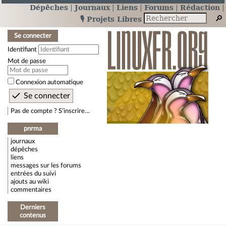
Dépêches
Journaux
Liens
Forums
Rédaction
🎙️ Projets Libres
Se connecter
Identifiant
Mot de passe
Connexion automatique
Pas de compte ? S’inscrire…
pnrma
journaux
dépêches
liens
messages sur les forums
entrées du suivi
ajouts au wiki
commentaires
Derniers
contenus