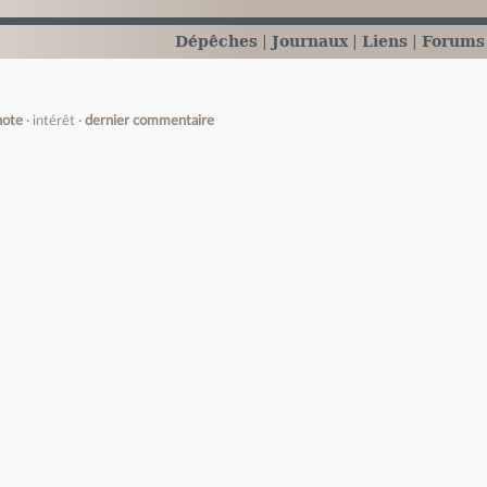
Dépêches
Journaux
Liens
Forums
note
intérêt
dernier commentaire
e