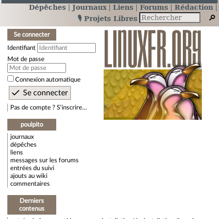
Dépêches
Journaux
Liens
Forums
Rédaction
🎙️ Projets Libres
Se connecter
Identifiant
Mot de passe
Connexion automatique
Pas de compte ? S’inscrire…
poulpito
journaux
dépêches
liens
messages sur les forums
entrées du suivi
ajouts au wiki
commentaires
Derniers
contenus