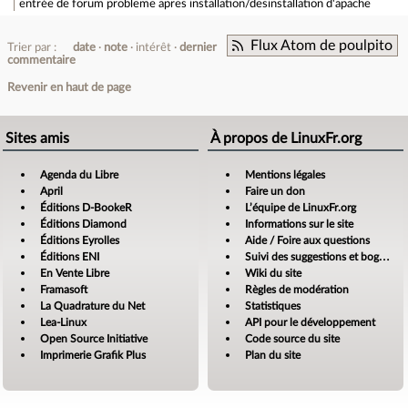
entrée de forum
probleme apres installation/desinstallation d'apache
Flux Atom de poulpito
Trier par :
date
note
intérêt
dernier
commentaire
Revenir en haut de page
Sites amis
À propos de LinuxFr.org
Agenda du Libre
Mentions légales
April
Faire un don
Éditions D-BookeR
L’équipe de LinuxFr.org
Éditions Diamond
Informations sur le site
Éditions Eyrolles
Aide / Foire aux questions
Éditions ENI
Suivi des suggestions et bogues
En Vente Libre
Wiki du site
Framasoft
Règles de modération
La Quadrature du Net
Statistiques
Lea-Linux
API pour le développement
Open Source Initiative
Code source du site
Imprimerie Grafik Plus
Plan du site