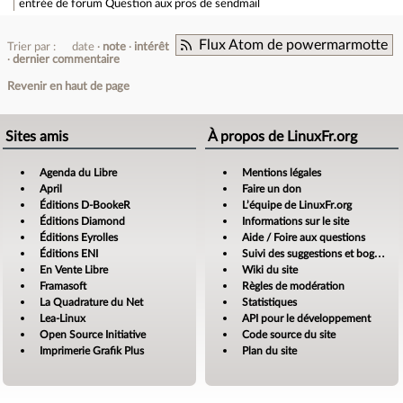
entrée de forum
Question aux pros de sendmail
Flux Atom de powermarmotte
Trier par :
date
note
intérêt
dernier commentaire
Revenir en haut de page
Sites amis
À propos de LinuxFr.org
Agenda du Libre
Mentions légales
April
Faire un don
Éditions D-BookeR
L’équipe de LinuxFr.org
Éditions Diamond
Informations sur le site
Éditions Eyrolles
Aide / Foire aux questions
Éditions ENI
Suivi des suggestions et bogues
En Vente Libre
Wiki du site
Framasoft
Règles de modération
La Quadrature du Net
Statistiques
Lea-Linux
API pour le développement
Open Source Initiative
Code source du site
Imprimerie Grafik Plus
Plan du site