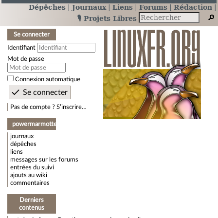
Dépêches
Journaux
Liens
Forums
Rédaction
🎙️ Projets Libres
Se connecter
Identifiant
Mot de passe
Connexion automatique
Pas de compte ? S’inscrire…
powermarmotte
journaux
dépêches
liens
messages sur les forums
entrées du suivi
ajouts au wiki
commentaires
Derniers
contenus