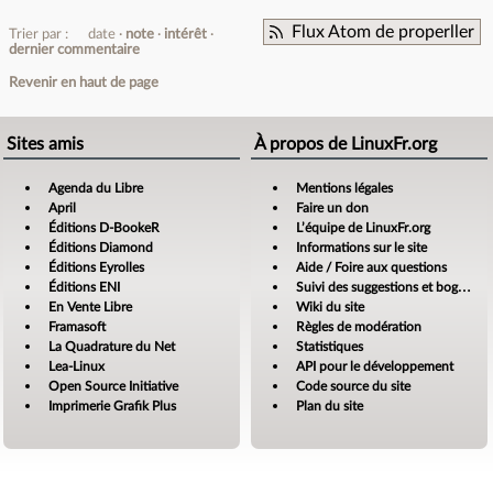
Flux Atom de properller
Trier par :
date
note
intérêt
dernier commentaire
Revenir en haut de page
Sites amis
À propos de LinuxFr.org
Agenda du Libre
Mentions légales
April
Faire un don
Éditions D-BookeR
L’équipe de LinuxFr.org
Éditions Diamond
Informations sur le site
Éditions Eyrolles
Aide / Foire aux questions
Éditions ENI
Suivi des suggestions et bogues
En Vente Libre
Wiki du site
Framasoft
Règles de modération
La Quadrature du Net
Statistiques
Lea-Linux
API pour le développement
Open Source Initiative
Code source du site
Imprimerie Grafik Plus
Plan du site