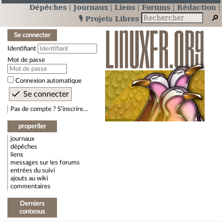
Dépêches
Journaux
Liens
Forums
Rédaction
🎙️ Projets Libres
Se connecter
Identifiant
Mot de passe
Connexion automatique
Pas de compte ? S’inscrire…
properller
journaux
dépêches
liens
messages sur les forums
entrées du suivi
ajouts au wiki
commentaires
Derniers
contenus