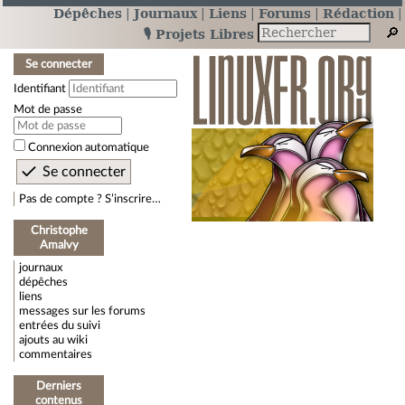
Dépêches
Journaux
Liens
Forums
Rédaction
🎙️ Projets Libres
Se connecter
Identifiant
Mot de passe
Connexion automatique
Pas de compte ? S’inscrire…
Christophe
Amalvy
journaux
dépêches
liens
messages sur les forums
entrées du suivi
ajouts au wiki
commentaires
Derniers
contenus