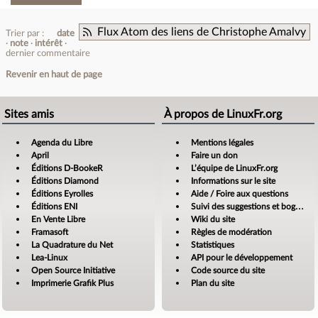
Flux Atom des liens de Christophe Amalvy
Trier par :
date
note
intérêt
dernier commentaire
Revenir en haut de page
Sites amis
À propos de LinuxFr.org
Agenda du Libre
Mentions légales
April
Faire un don
Éditions D-BookeR
L’équipe de LinuxFr.org
Éditions Diamond
Informations sur le site
Éditions Eyrolles
Aide / Foire aux questions
Éditions ENI
Suivi des suggestions et bogues
En Vente Libre
Wiki du site
Framasoft
Règles de modération
La Quadrature du Net
Statistiques
Lea-Linux
API pour le développement
Open Source Initiative
Code source du site
Imprimerie Grafik Plus
Plan du site